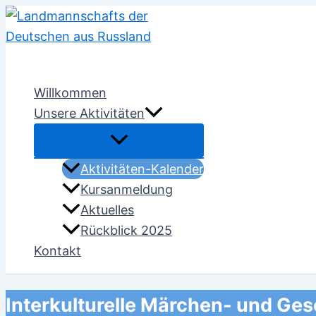
Zum
Inhalt
springen
Willkommen
Unsere Aktivitäten
Aktivitäten-Kalender
Kursanmeldung
Aktuelles
Rückblick 2025
Kontakt
Interkulturelle Märchen- und Gesc