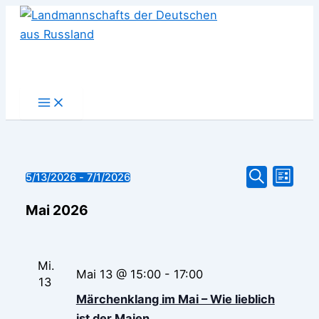
Zum
Inhalt
springen
Veran
Veranst
Veranstaltungen
5/13/2026
 - 
7/1/2026
Liste
Datum
Suche
Ansic
wählen.
Suche
Mai 2026
Navig
und
Ansichte
Mi.
Mai 13 @ 15:00
-
17:00
13
Navigat
Märchenklang im Mai – Wie lieblich
ist der Maien…